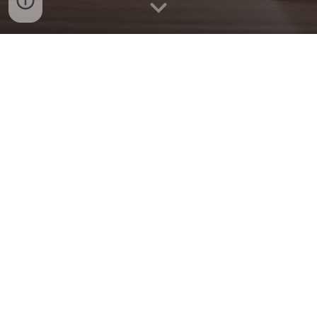
Pracovné listy - fixácia učiva:
Prvá hláska na začiatku slova
Prípravné obdobie - polovál
Zábavná didaktická hra 