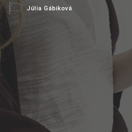
Júlia Gábiková
Sk