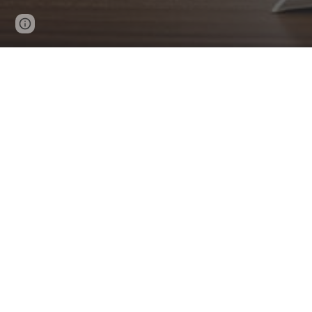
Page
Google Sites
Report abuse
updated
Mgr. 