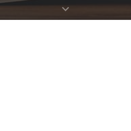
Kontaktujte ma na:
email: gabikova@zsdolinskeho.sk
Júlia Gábiková, učiteľka 1. stupňa ZŠ email: gabikova@zsdolinske